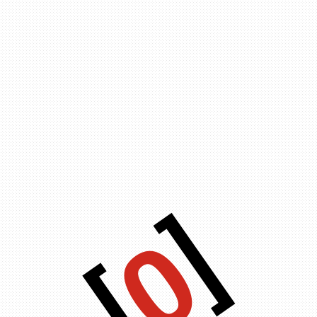
]
0
[